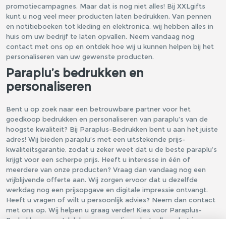
promotiecampagnes. Maar dat is nog niet alles! Bij
XXLgifts
kunt u nog veel meer producten laten bedrukken. Van pennen
en notitieboeken tot kleding en elektronica, wij hebben alles in
huis om uw bedrijf te laten opvallen. Neem vandaag nog
contact met ons op en ontdek hoe wij u kunnen helpen bij het
personaliseren van uw gewenste producten.
Paraplu’s bedrukken en
personaliseren
Bent u op zoek naar een betrouwbare partner voor het
goedkoop bedrukken en personaliseren van paraplu’s van de
hoogste kwaliteit? Bij Paraplus-Bedrukken bent u aan het juiste
adres! Wij bieden paraplu’s met een uitstekende prijs-
kwaliteitsgarantie, zodat u zeker weet dat u de beste paraplu’s
krijgt voor een scherpe prijs. Heeft u interesse in één of
meerdere van onze producten? Vraag dan vandaag nog een
vrijblijvende offerte aan. Wij zorgen ervoor dat u dezelfde
werkdag nog een prijsopgave en digitale impressie ontvangt.
Heeft u vragen of wilt u persoonlijk advies? Neem dan contact
met ons op. Wij helpen u graag verder! Kies voor Paraplus-
Bedrukken en ontdek hoe eenvoudig en betaalbaar het is om