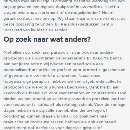
ontwerp mee als bijlage. U ontvangt dezelfde werkdag nog een
prijsopgave en een digitale drukproef in uw mailbox! Heeft u
vragen over ons assortiment of de mogelijkheden? Neem
gerust contact met ons op. Wij staan klaar om samen met u de
beste oplossing te vinden. Bij Paraplus-Bedrukken bent u
verzekerd van kwaliteit en service.
Op zoek naar wat anders?
Niet alleen op zoek naar paraplu's, maar ook naar andere
producten die u kunt laten personaliseren? Bij XXLgifts bent u
aan het juiste adres! Wij bieden een breed scala aan
personaliseerbare artikelen, perfect voor promotie, geschenken
of gewoon om uw merk te versterken. Naast onze
hoogwaardige paraplu’s, hebben we een uitgebreide collectie
producten die we voor u kunnen bedrukken. Denk hierbij aan
keycords
die ideaal zijn voor evenementen en conferenties. Ook
bieden we een prachtige selectie
glaswerk en porselein
, perfect
voor restaurants, cafés, of als relatiegeschenk. Voor de zonnige
dagen hebben we stijlvolle
zonnebrillen
die uw logo of
boodschap kunnen dragen. En als u op zoek bent naar
praktische en modieuze
tassen
, hebben we ook een breed
assortiment dat perfect is voor dagelijks gebruik of