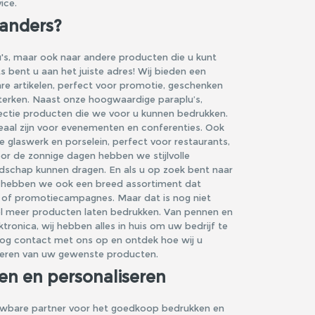
ice.
 anders?
u's, maar ook naar andere producten die u kunt
ts bent u aan het juiste adres! Wij bieden een
re artikelen, perfect voor promotie, geschenken
erken. Naast onze hoogwaardige paraplu’s,
ectie producten die we voor u kunnen bedrukken.
eaal zijn voor evenementen en conferenties. Ook
ie
glaswerk en porselein
, perfect voor restaurants,
oor de zonnige dagen hebben we stijlvolle
dschap kunnen dragen. En als u op zoek bent naar
, hebben we ook een breed assortiment dat
ik of promotiecampagnes. Maar dat is nog niet
l meer producten laten bedrukken. Van pennen en
ktronica, wij hebben alles in huis om uw bedrijf te
og contact met ons op en ontdek hoe wij u
iseren van uw gewenste producten.
en en personaliseren
uwbare partner voor het goedkoop bedrukken en