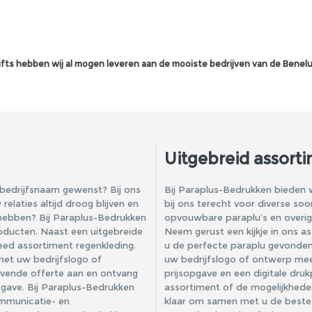
fts hebben wij al mogen leveren aan de mooiste bedrijven van de Benelu
Uitgebreid assorti
bedrijfsnaam gewenst? Bij ons
Bij Paraplus-Bedrukken bieden w
elaties altijd droog blijven en
bij ons terecht voor diverse soo
f hebben? Bij Paraplus-Bedrukken
opvouwbare paraplu’s
en
overi
oducten. Naast een uitgebreide
Neem gerust een kijkje in ons a
breed assortiment
regenkleding
.
u de perfecte paraplu gevonden?
et uw bedrijfslogo of
uw bedrijfslogo of ontwerp mee
ijvende offerte aan en ontvang
prijsopgave en een digitale dru
pgave. Bij Paraplus-Bedrukken
assortiment of de mogelijkhede
ommunicatie- en
klaar om samen met u de beste 