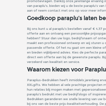
promotievragen. Dankzij onze jarenlange ervaring 
van paraplu's, bieden wij u de beste paraplu's van
aan of neem contact met ons op voor meer infor
Goedkoop paraplu’s laten b
Bij ons kunt u al paraplu's bestellen vanaf € 4,37 
offerte aan en ontvang een persoonlijke prijsopgav
hebben? Stuur dan uw logo, bedrijfsnaam of ontwe
maakt een professioneel ontwerp en wij sturen u
passende offerte. Of het nu gaat om een kleine of 
en bieden vrijblijvend advies. Kies de perfecte par
direct een offerte aan bij de gewenste paraplu. B
verzekerd van kwaliteit en service.
Waarom kiezen voor Parapl
Paraplus-Bedrukken heeft inmiddels jarenlang erv
XXLgifts. We hebben al vele prachtige projecten 
hun relaties blij mogen maken met gepersonaliseer
paraplu's bedrukt met uw bedrijfslogo of inspirere
Bedrukken garanderen we snelle levering van uw b
bij ons van de beste prijs-kwaliteitverhouding. De p