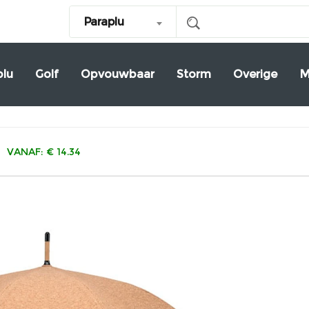
Paraplu
plu
Golf
Opvouwbaar
Storm
Overige
M
VANAF: € 14.34