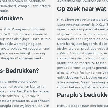
in het verkopen en bedrukken
u verzekerd van kwaliteit en serv
 Nederland. Vraag nu een offerte
Op zoek naar wat
matie.
edrukken
Niet alleen op zoek naar parapl
laten personaliseren? Bij XXLgif
per stuk. Vraag eenvoudig een
breed scala aan personaliseerba
e. Wilt u de paraplu's bedrukt
of gewoon om uw merk te verst
rp mee als bijlage. Onze studio
hebben we een uitgebreide coll
 dezelfde werkdag nog een
Denk hierbij aan
keycords
die id
grote oplage, wij reageren snel
bieden we een prachtige select
aplu voor uw bedrijf en vraag
cafés, of als relatiegeschenk. V
ij Paraplus-Bedrukken bent u
zonnebrillen
die uw logo of boo
praktische en modieuze
tassen
perfect is voor dagelijks gebru
us-Bedrukken?
alles! Bij
XXLgifts
kunt u nog vee
notitieboeken tot kleding en ele
aring, ondersteund door
laten opvallen. Neem vandaag n
mogen uitvoeren en klanten en
kunnen helpen bij het personal
de producten. Denk hierbij aan
Paraplu’s bedrukk
nde teksten. Bij Paraplus-
estelde producten. U profiteert
araplu’s die wij leveren zijn van
Bent u op zoek naar een betro